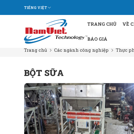
TIẾNG VIỆT
TRANG CHỦ
VỀ 
BÁO GIÁ
Trang chủ
Các ngành công nghiệp
Thực p
BỘT SỮA