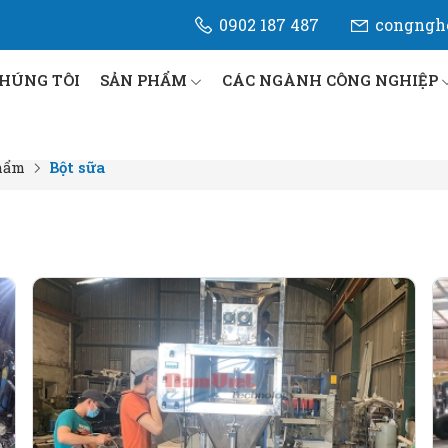
0902 187 487
congngh
CHÚNG TÔI
SẢN PHẨM
CÁC NGÀNH CÔNG NGHIỆP
hẩm
Bột sữa