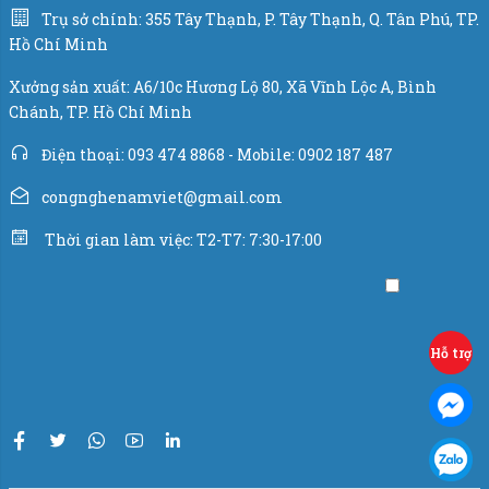
Trụ sở chính: 355 Tây Thạnh, P. Tây Thạnh, Q. Tân Phú, TP.
Hồ Chí Minh
Tham khảo máy chiết rót sơn hoạt động.
Xưởng sản xuất: A6/10c Hương Lộ 80, Xã Vĩnh Lộc A, Bình
Chánh, TP. Hồ Chí Minh
Điện thoại: 093 474 8868 - Mobile: 0902 187 487
congnghenamviet@gmail.com
Thời gian làm việc: T2-T7: 7:30-17:00
Hỗ trợ