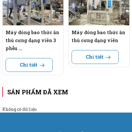
Năng suất đóng bao đạt: 300 bao - 350 bao/giờ.
Sai số định lượng: (+/- 20g) - (+/- 30g).
Nguồn điện sử dụng: 220V/50Hz/3phase.
Máy đóng bao thức ăn
Máy đóng bao thức ăn
thú cưng dạng viên 3
thú cưng dạng viên
Áp lực khí nén: 5-8 kg/cm2.
phễu ...
Chi tiết
Thiết bị điện theo máy:
Chi tiết
Cân sử dụng bộ điều khiển PLC hãng Siemens -
Đức.
SẢN PHẨM ĐÃ XEM
Bộ chỉ thị cân điện tử: W100 hãng Laumas - Italia.
Cảm biến lực load cell hãng Laumas - Italia.
Không có dữ liệu
Xy lanh khí nén hãng Airtac - Đài Loan.