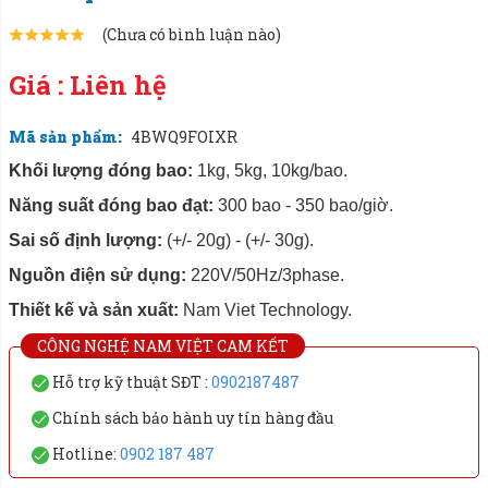
(Chưa có bình luận nào)
Giá : Liên hệ
Mã sản phẩm:
4BWQ9FOIXR
Khối lượng đóng bao:
1kg, 5kg, 10kg/bao.
Năng suất đóng bao đạt:
300 bao - 350 bao/giờ.
Sai số định lượng:
(+/- 20g) - (+/- 30g).
Nguồn điện sử dụng:
220V/50Hz/3phase.
Thiết kế và sản xuất:
Nam Viet Technology.
CÔNG NGHỆ NAM VIỆT CAM KẾT
Hỗ trợ kỹ thuật SĐT :
0902187487
Chính sách bảo hành uy tín hàng đầu
Hotline:
0902 187 487