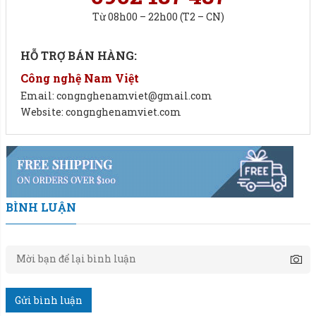
Từ 08h00 – 22h00 (T2 – CN)
HỖ TRỢ BÁN HÀNG:
Công nghệ Nam Việt
Email: congnghenamviet@gmail.com
Website: congnghenamviet.com
BÌNH LUẬN
Giúp quy trình đóng gói nhanh chóng và chính xác.
Phương pháp xác định khối lượng.
Cân đóng bao 1 phễu cân
sử dụng cảm biến lực cân
Gửi bình luận
điện tử (loadcell), đảm bảo tiếp nhận và chuyển đổi giá trị