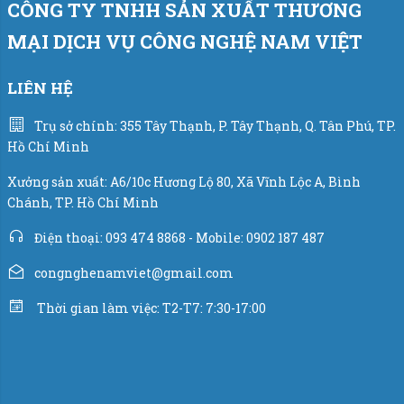
CÔNG TY TNHH SẢN XUẤT THƯƠNG
Nam Việt chuyên cung cấp máy đóng bao trên toàn quốc
với các dòng máy hiện đại đóng bao đa dạng các nguyên
MẠI DỊCH VỤ CÔNG NGHỆ NAM VIỆT
liệu như dạng bột, dạng hạt.
LIÊN HỆ
Cùng với đội ngũ nhân viên nhiệt huyết với nhiều năm
kinh nghiệm trong nghề sẵn sàng hỗ trợ khách hàng.
Trụ sở chính: 355 Tây Thạnh, P. Tây Thạnh, Q. Tân Phú, TP.
Hồ Chí Minh
Xưởng sản xuất: A6/10c Hương Lộ 80, Xã Vĩnh Lộc A, Bình
Chánh, TP. Hồ Chí Minh
Điện thoại: 093 474 8868 - Mobile: 0902 187 487
congnghenamviet@gmail.com
Thời gian làm việc: T2-T7: 7:30-17:00