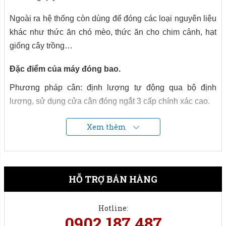
Ngoài ra hệ thống còn dùng để đóng các loại nguyên liệu
khác như thức ăn chó mèo, thức ăn cho chim cảnh, hạt
giống cây trồng…
Đặc điểm của máy đóng bao.
Phương pháp cân: định lượng tự động qua bộ định
lượng, sử dụng cửa cân đóng ngắt 3 cấp chính xác cao.
Hệ thống cân được điều khiển bằng PLC công nghiệp
Xem thêm
đảm bảo hoạt động tốt, ổn định trong môi trường nhà máy,
xí nghiệp...
HỖ TRỢ BÁN HÀNG
Hotline:
0902 187 487