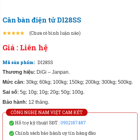
Sai số:
5g; 10g; 10g; 20g; 50g; 100g.
Bảo hành:
12 tháng.
CÔNG NGHỆ NAM VIỆT CAM KẾT
Hỗ trợ kỹ thuật SĐT :
0902187487
Chính sách bảo hành uy tín hàng đầu
Hotline:
0902 187 487
NHẬN BÁO GIÁ
Gọi điện tư vấn sản phẩm và báo giá chi tiết
MÔ TẢ SẢN PHẨM
BÌNH LUẬN
ĐÁNH GIÁ
"Cân bàn điện tử di28ss – thiết kế chắc chắn,
hiệu suất vượt trội"