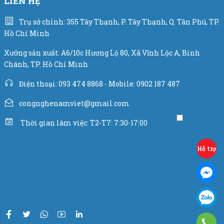
Bản quyền @ 2023 thuộc về congnghenamviet.com
Hỗ trợ