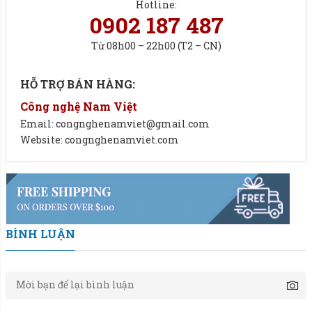
BÌNH LUẬN
Sai số: 5g; 10g; 10g; 20g; 50g; 100g.
Bảo hành: 12 tháng.
Gửi bình luận
KHÁCH HÀNG ĐÁNH GIÁ
5.0
5
0
%
4
0
%
3
0
%
2
0
%
1
0
%
Đánh giá và nhận xét