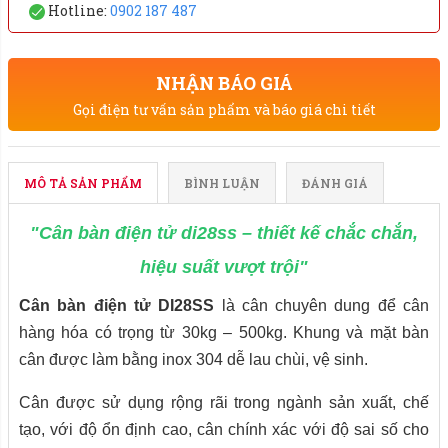
Cân bàn điện tử DI28SS
là cân chuyên dung để cân
hàng hóa có trọng từ
30kg – 500kg. Khung và mặt bàn
cân được làm bằng inox 304 dễ lau chùi, vệ sinh.
Cân được sử dụng rộng rãi trong ngành sản xuất, chế
tạo, với độ ổn định cao, cân chính xác với độ sai số cho
phép.
Bạn đang tìm kiếm một cân bàn điện tử chính xác và bền
bỉ? Cân bàn điện tử DI28SS chính là sự lựa chọn hoàn
hảo.
Ưu điểm vượt trội của cân bàn DI28SS:
1. Độ chính xác cao: Công nghệ tiên tiến đảm bảo sai số
tối thiểu, giúp bạn quản lý hàng hóa hiệu quả.
2. Thiết kế sang trọng và bền bỉ: Vỏ ngoài bằng inox