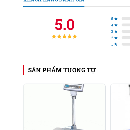
5.0
5
4
3
2
1
SẢN PHẨM TƯƠNG TỰ
Thông số sản phẩm:
Nhà sản xuất: Mettler Toledo – USA.
Mức cân: 30kg; 60kg; 100kg; 150kg; 200kg; 
Sai số cân: 5g; 10g; 10g; 20g; 50g; 100g.