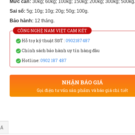
Mức cân:
30kg; 60kg; 100kg; 150kg; 200kg; 300kg; 500kg
Sai số:
5g; 10g; 10g; 20g; 50g; 100g.
Bảo hành:
12 tháng.
CÔNG NGHỆ NAM VIỆT CAM KẾT
Hỗ trợ kỹ thuật SĐT :
0902187487
Chính sách bảo hành uy tín hàng đầu
Hotline:
0902 187 487
NHẬN BÁO GIÁ
Gọi điện tư vấn sản phẩm và báo giá chi tiết
IÁ