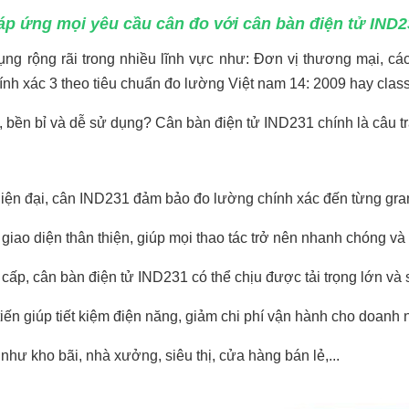
áp ứng mọi yêu cầu cân đo với cân bàn điện tử IND2
g rộng rãi trong nhiều lĩnh vực như: Đơn vị thương mại, các
ính xác 3 theo tiêu chuẩn đo lường Việt nam 14: 2009 hay clas
 bền bỉ và dễ sử dụng? Cân bàn điện tử IND231 chính là câu tr
hiện đại, cân IND231 đảm bảo đo lường chính xác đến từng gra
giao diện thân thiện, giúp mọi thao tác trở nên nhanh chóng và
 cấp, cân bàn điện tử IND231 có thể chịu được tải trọng lớn và
ến giúp tiết kiệm điện năng, giảm chi phí vận hành cho doanh 
hư kho bãi, nhà xưởng, siêu thị, cửa hàng bán lẻ,...