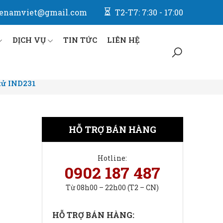
enamviet@gmail.com
T2-T7: 7:30 - 17:00
DỊCH VỤ
TIN TỨC
LIÊN HỆ
tử IND231
HỖ TRỢ BÁN HÀNG
Hotline:
0902 187 487
Từ 08h00 – 22h00 (T2 – CN)
HỖ TRỢ BÁN HÀNG: