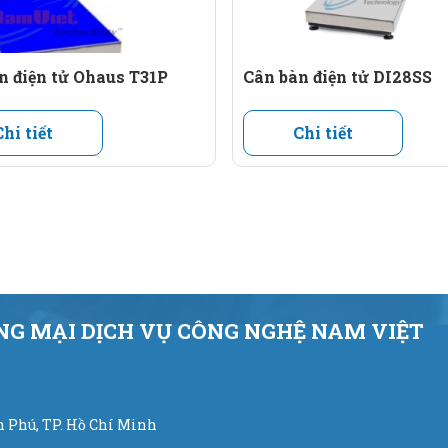
n điện tử Ohaus T31P
Cân bàn điện tử DI28SS
ttler Toledo.
Chi tiết
Chi tiết
tính hoặc máy in.
Mettler Toledo: tiêu chuẩn IP67.
G MẠI DỊCH VỤ CÔNG NGHỆ NAM VIỆT
6m, 0.5m x 0.7m, 0.6m x 0.8m) hoặc tùy chọn kích thước.
ân Phú, TP. Hồ Chí Minh