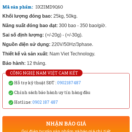
Mã sản phẩm:
3XZIMD9Q6O
Khối lượng đóng bao:
25kg, 50kg.
Năng suất đóng bao đạt:
300 bao - 350 bao/giờ.
Sai số định lượng:
(+/-20g) - (+/-30g).
Nguồn điện sử dụng:
220V/50Hz/3phase.
Thiết kế và sản xuất:
Nam Viet Technology.
Bảo hành:
12 tháng.
CÔNG NGHỆ NAM VIỆT CAM KẾT
Hỗ trợ kỹ thuật SĐT :
0902187487
Chính sách bảo hành uy tín hàng đầu
Hotline:
0902 187 487
NHẬN BÁO GIÁ
Gọi điện tư vấn sản phẩm và báo giá chi tiết