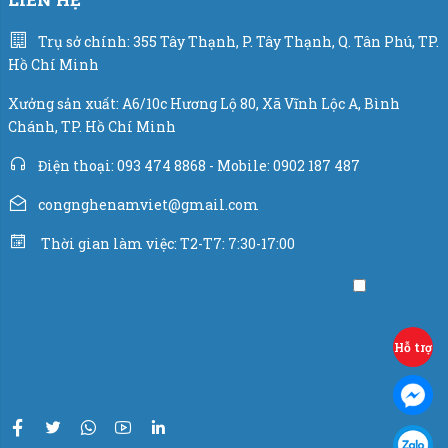
Cảm biến lực load cell hãng Laumas - Italia.
Trụ sở chính: 355 Tây Thạnh, P. Tây Thạnh, Q. Tân Phú, TP.
Hồ Chí Minh
Xy lanh khí nén hãng Airtac - Đài Loan.
Xưởng sản xuất: A6/10c Hương Lộ 80, Xã Vĩnh Lộc A, Bình
Thiết bị đi kèm tùy chọn:
thùng chứa và băng tải cấp
Chánh, TP. Hồ Chí Minh
liệu, băng tải ra bao, máy gấp miệng bao, máy may bao.
Điện thoại: 093 474 8868 - Mobile: 0902 187 487
Còn chần chừ gì nữa mà không liên hệ với chúng tôi để
congnghenamviet@gmail.com
sở hữu chiếc
cân đóng bao thóc lúa
ngay hôm nay.
Thời gian làm việc: T2-T7: 7:30-17:00
Cùng xem video clip máy hoạt động nhé.
Hỗ trợ