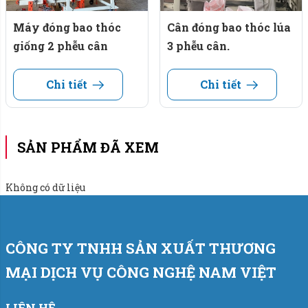
Nguồn điện sử dụng: 220V/50Hz/3phase.
Máy đóng bao thóc
Cân đóng bao thóc lúa
giống 2 phễu cân
3 phễu cân.
Áp lực khí nén: 5-8 kg/cm2.
Chi tiết
Chi tiết
Hệ điều khiển: PLC và màn hình HMI.
==> Tốc độ đóng bao đạt 300 bao/giờ phù hợp với
doanh nghiệp, hộ sản xuất thóc lúa quy mô nhỏ, lẻ nhu
SẢN PHẨM ĐÃ XEM
cầu đóng bao bì không quá lớn.
Không có dữ liệu
Thiết bị điện:
Cân sử dụng bộ điều khiển trung tâm PLC hãng
Siemens - Đức.
CÔNG TY TNHH SẢN XUẤT THƯƠNG
MẠI DỊCH VỤ CÔNG NGHỆ NAM VIỆT
Bộ chỉ thị cân điện tử (đầu cân) hãng Laumas -
Italia.
LIÊN HỆ