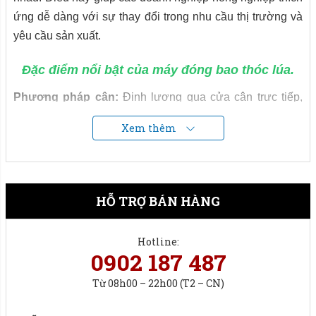
ứng dễ dàng với sự thay đổi trong nhu cầu thị trường và
yêu cầu sản xuất.
Đặc điểm nổi bật của máy đóng bao thóc lúa.
Phương pháp cân:
Định lượng qua cửa cân trực tiếp,
sử dụng cửa cân đóng ngắt 3 cấp tốc độ chính xác cao.
Xem thêm
Hệ thống cân được điều khiển bằng PLC công nghiệp
đảm bảo hoạt động tốt, ổn định trong môi trường nhà máy,
xí nghiệp.
HỖ TRỢ BÁN HÀNG
Cân đóng bao thóc lúa được thiết kế với hệ thống cân
định lượng chính xác sai số chỉ +/-50g, đảm bảo rằng mỗi
Hotline:
bao đóng chứa lượng thóc giống đúng theo định mức cài
0902 187 487
đặt sẵn.
Từ 08h00 – 22h00 (T2 – CN)