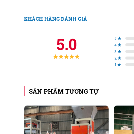
KHÁCH HÀNG ĐÁNH GIÁ
5.0
5
4
3
2
1
Máy 
Nguyên liệu đóng:
SẢN PHẨM TƯƠNG TỰ
Cân đóng cho các nguyên liệu dạng hạt (thóc lúa, 
Vật liệu chế tạo:
Chi tiết tiếp xúc với nguyên liệu: 100% Inox 304 đ
Phần khung: Sắt CT3 sơn tĩnh điện hoặc Inox 304 