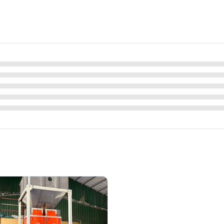
đóng bao sự lựa chọn hoàn hảo cho doanh nghiệp sản xuất thóc
gạo, cám hạt, ngô, đậu, cà phê, hạt tiêu, hạt nhựa…).
ạt an toàn vệ sinh thực phẩm.
(tùy chọn).