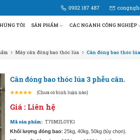
0902 187 487
congngh
CHÚNG TÔI
SẢN PHẨM
CÁC NGÀNH CÔNG NGHIỆP
hẩm
Máy cân đóng bao thóc lúa
Cân đóng bao thóc lúa
Cân đóng bao thóc lúa 3 phễu cân.
(Chưa có bình luận nào)
Giá : Liên hệ
Mã sản phẩm:
T7SM2LOYK1
Khối lượng đóng bao:
25kg, 40kg, 50kg (tùy chọn).