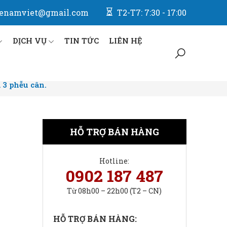
enamviet@gmail.com
T2-T7: 7:30 - 17:00
DỊCH VỤ
TIN TỨC
LIÊN HỆ
 3 phễu cân.
HỖ TRỢ BÁN HÀNG
Hotline:
0902 187 487
Từ 08h00 – 22h00 (T2 – CN)
HỖ TRỢ BÁN HÀNG: