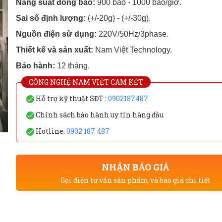
Năng suất đóng bao:
900 bao - 1000 bao/giờ.
Sai số định lượng:
(+/-20g) - (+/-30g).
Nguồn điện sử dụng:
220V/50Hz/3phase.
Thiết kế và sản xuất:
Nam Việt Technology.
Bảo hành:
12 tháng.
CÔNG NGHỆ NAM VIỆT CAM KẾT
Hỗ trợ kỹ thuật SĐT :
0902187487
Chính sách bảo hành uy tín hàng đầu
Hotline:
0902 187 487
NHẬN BÁO GIÁ
Gọi điện tư vấn sản phẩm và báo giá chi tiết