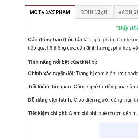
MÔ TẢ SẢN PHẨM
BÌNH LUẬN
ĐÁNH G
"Đẩy nha
Cân đóng bao thóc lúa
là 1 giải pháp định lượ
tiếp qua hệ thống cửa cân định lượng, phù hợp với
Tính năng nổi bật của thiết bị:
Chính xác tuyệt đối:
Trang bị cảm biến lực (loadce
Tiết kiệm thời gian:
Công nghệ tự động hóa sử dụng 
Dễ dàng vận hành:
Giao diện người dùng thân t
Tiết kiệm chi phí:
Giảm chi phí thuê mướn đến mức 