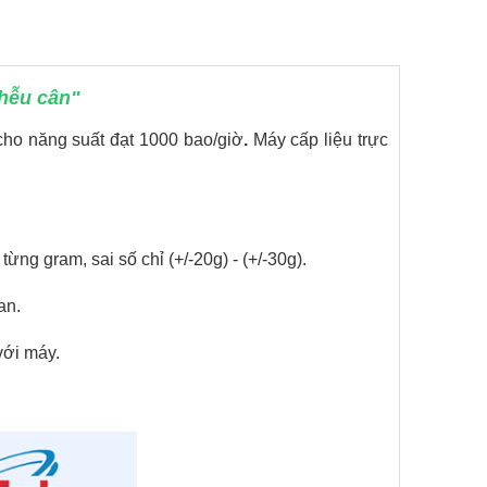
phễu cân"
cho năng suất đạt 1000 bao/giờ
.
Máy cấp liệu trực
ừng gram, sai số chỉ (+/-20g) - (+/-30g).
an.
với máy.