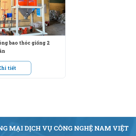
ai cao su giữ bao.
chọn).
ng bao thóc giống 2
ân
.
Chi tiết
 và màn hình HMI.
G MẠI DỊCH VỤ CÔNG NGHỆ NAM VIỆT