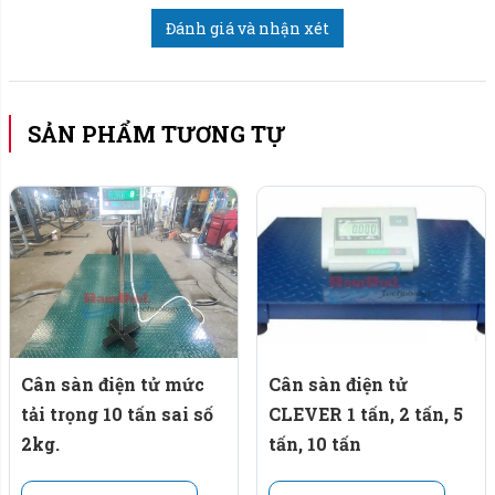
lần sạc đầy.
Đánh giá và nhận xét
Chất liệu khung sườn cân: Khung thép sơn tĩnh
điện, mặt bàn cân (mâm cân) bằng inox, trụ đỡ inox.
SẢN PHẨM TƯƠNG TỰ
Loadcell gồm 4 con ở 4 góc sàn cân.
Qúy khách muốn xem những dòng cân sàn điện tử hoặc
cần thêm thông tin nào về cân sàn điện tử, anh chị vui
lòng liên lạc đến Hotline
093 474 8868.
Cân sàn điện tử mức
Cân sàn điện tử
tải trọng 10 tấn sai số
CLEVER 1 tấn, 2 tấn, 5
2kg.
tấn, 10 tấn