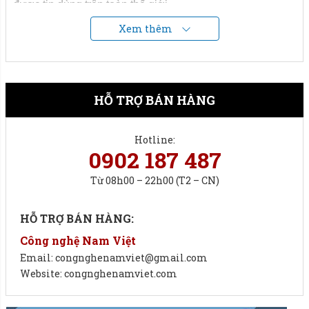
được tin dùng trên toàn thế giới.
Xem thêm
==>
Đừng bỏ lỡ cơ hội sở hữu
cân sàn điện tử
CAS
(Korea) 1 tấn - giải pháp cân hàng đầu cho doanh nghiệp
của bạn.
HỖ TRỢ BÁN HÀNG
Hotline:
0902 187 487
Từ 08h00 – 22h00 (T2 – CN)
HỖ TRỢ BÁN HÀNG:
Công nghệ Nam Việt
Email: congnghenamviet@gmail.com
Website: congnghenamviet.com