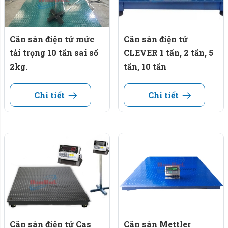
nhau kg, gram, trừ bì, theo nhu cầu riêng.
Cân sàn điện tử mức
Cân sàn điện tử
Thiết kế theo kiểu dáng công nghiệp.
tải trọng 10 tấn sai số
CLEVER 1 tấn, 2 tấn, 5
Chúng tôi luôn cố gắng hết mình để mang lại sự hài lòng
2kg.
tấn, 10 tấn
tốt nhất cho khách hàng. Tập thể công ty luôn hoạt động
vì khẩu hiệu chất lượng tạo niềm tin – Uy tín để vững bền.
Chi tiết
Chi tiết
Video clip hoàn thiện cân sàn 10 tấn.
Cân sàn điện tử Cas
Cân sàn Mettler