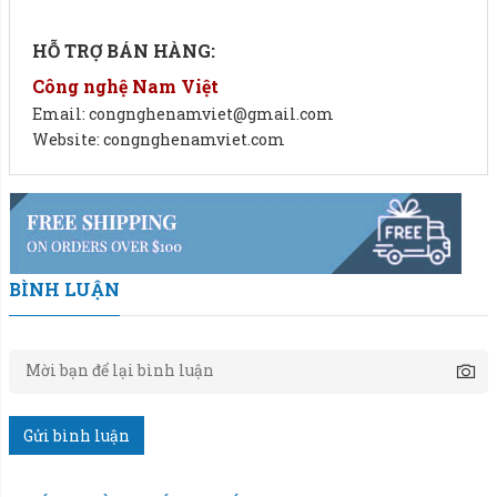
HỖ TRỢ BÁN HÀNG:
Công nghệ Nam Việt
Email: congnghenamviet@gmail.com
Website: congnghenamviet.com
Giải pháp cân hiện đại, nâng tầm hiệu suất công việc.
BÌNH LUẬN
Cân trang bị:
1 đầu cân điện tử DI28SS.
1 hợp nối 4 loadcell Digi.
Gửi bình luận
4 bộ Load Cell Digi.