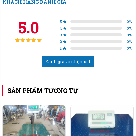
KHÁCH HÀNG ĐÁNH GIÁ
1 khung bàn cân kích thước (1m x1m; 1,2m x 1,2m;
1,5m x1,5m; 1,5m x 2m) hoặc tùy chọn kích thước.
5.0
5
0
%
4
0
%
5 mét dây tín hiệu.
3
0
%
2
0
%
1
0
%
Giá đỡ sàn cân có chân xoay di chuyển được.
Đánh giá và nhận xét
Tính năng tổng quát cân sàn.
Thiết bị đạt độ chính xác cấp III theo tiêu chuẩn
OIML.
SẢN PHẨM TƯƠNG TỰ
Độ phân giải nội cao, tốc độ xử lý nhanh.
Thiết kế chống bụi, cũng như sự ảnh hưởng của
môi trường.
Người sử dụng có thể lựa chọn các đơn vị khác