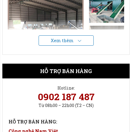
Xem thêm
HỖ TRỢ BÁN HÀNG
Hotline:
0902 187 487
Từ 08h00 – 22h00 (T2 – CN)
Cấu hình tổng thể dây chuyền.
HỖ TRỢ BÁN HÀNG:
Hệ thống bao gồm các thành phần chính sau:
Công nghệ Nam Việt