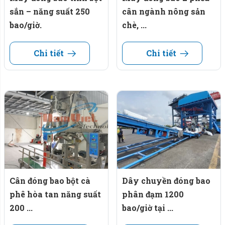
sắn – năng suất 250
cân ngành nông sản
Băng tải: 4 băng tải, 4 chức năng khác nhau.
bao/giờ.
chè, ...
Chất liệu băng tải: nhựa PVC.
Chi tiết
Chi tiết
Năng suất cân: 6 tấn/giờ.
Mức cân tối đa: 50 kg/mẻ.
Điều khiển: Bộ điều khiển trung tâm PLC, giao diện màn
hình cảm ứng HMI.
Ứng dụng: Nhà máy chế biến hạt cao su, dây chuyền ép
dầu, cơ sở sản xuất quy mô vừa và lớn.
Tóm lại: Đây là giải pháp lý tưởng cho các nhà máy muốn
Cân đóng bao bột cà
Dây chuyền đóng bao
tối ưu hóa quy trình sản xuất, nâng cao hiệu quả và đảm
phê hòa tan năng suất
phân đạm 1200
bảo chất lượng hạt cao su trước khi ép dầu.
200 ...
bao/giờ tại ...
Video clip dây chuyền vận hành thực tế.