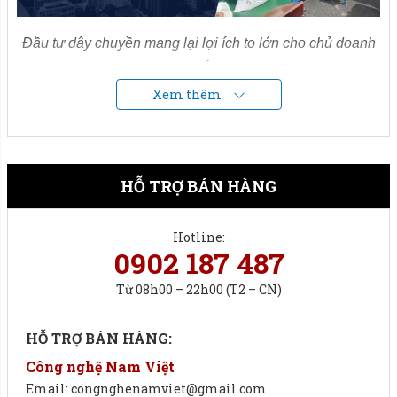
Đầu tư dây chuyền mang lại lợi ích to lớn cho chủ doanh
nghiệp.
Xem thêm
1. Cấu tạo và nguyên lý hoạt động:
Dây chuyền
máy đóng bao phân bón
công suất 1200
bao/giờ thường gồm các bộ phận sau:
HỖ TRỢ BÁN HÀNG
Phễu chứa nguyên liệu:
Hotline:
Chứa phân đạm trước khi vào hệ thống đóng bao.
0902 187 487
Dung tích lớn, thường từ 5 m³ – 10 m³ để đảm bảo cấp
Từ 08h00 – 22h00 (T2 – CN)
liệu liên tục.
HỖ TRỢ BÁN HÀNG:
Có bộ đánh tơi để đánh phân đạm tránh bị vón cục.
Công nghệ Nam Việt
Cân định lượng tự động:
Email: congnghenamviet@gmail.com