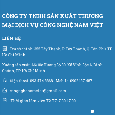
bảo hoàn thành đơn hàng đúng hạn (chỉ cần chưa đến 10
giờ để hoàn thành 10000 bao phân đạm).
CÔNG TY TNHH SẢN XUẤT THƯƠNG
✅ Công nghệ cân định lượng chính xác (sai số ±20g)
MẠI DỊCH VỤ CÔNG NGHỆ NAM VIỆT
giúp mỗi bao 50kg đạt đúng trọng lượng tiêu chuẩn.
LIÊN HỆ
✅ Tích hợp băng tải tải hàng trực tiếp lên container hoặc
tàu, giúp giảm thời gian chờ đợi và tối ưu quy trình xuất
Trụ sở chính: 355 Tây Thạnh, P. Tây Thạnh, Q. Tân Phú, TP.
khẩu.
Hồ Chí Minh
Tham khảo video clip dây chuyền hoạt động.
Xưởng sản xuất: A6/10c Hương Lộ 80, Xã Vĩnh Lộc A, Bình
Chánh, TP. Hồ Chí Minh
Điện thoại: 093 474 8868 - Mobile: 0902 187 487
congnghenamviet@gmail.com
Thời gian làm việc: T2-T7: 7:30-17:00