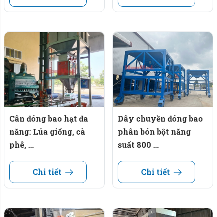
Tình huống thực tế:
Tại các cảng xuất khẩu phân đạm, việc đóng bao thường
yêu cầu số lượng lớn nhân công, nhưng năng suất không
cao và dễ xảy ra sai sót.
Vào mùa cao điểm, tốc độ đóng bao chậm có thể làm gián
đoạn lịch trình xuất hàng, gây ảnh hưởng đến chuỗi cung
ứng.
Cân đóng bao hạt đa
Dây chuyền đóng bao
Giải pháp từ dây chuyền 1200 bao/giờ:
năng: Lúa giống, cà
phân bón bột năng
✅ Hệ thống tự động giúp giảm số nhân công cần thiết từ
phê, ...
suất 800 ...
6 – 8 người xuống còn 2 – 3 người, tiết kiệm chi phí lao
động.
Chi tiết
Chi tiết
✅ Tốc độ 1200 bao/giờ, tương đương 60 tấn/giờ, giúp
cảng xuất khẩu hoàn thành đơn hàng nhanh hơn.